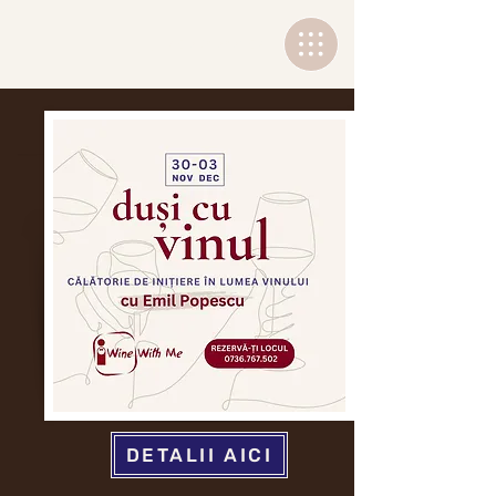
+40 736 767502
DETALII AICI