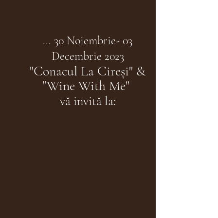
... 30 Noiembrie- 03
Decembrie 2023
"Conacul La
Cireși" &
"Wine With Me"
vă invită la: