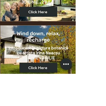
30 IUNIE - 2 IULIE
Click Here
Wind down, relax,
recharge
Introducere în pictura botanică
cu
artista
Irina Neacșu
30 IUNIE - 2 IULIE
Click Here
Cireșar în Acuarelă
Introducere în pictura botanică
cu
artista
Irina Neacșu