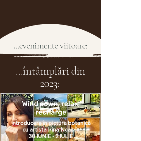
.
..
evenimente viitoare:
...
întâmplări
din
2023
:
Wind down, relax,
recharge
Introducere în pictura botanică
cu
artista
Irina Neacșu
30 IUNIE - 2 IULIE