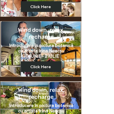
Click Here
Wind down, relax,
recharge
Introducere în pictura botanică
cu
artista
Irina Neacșu
30 IUNIE - 2 IULIE
Click Here
Wind down, relax,
recharge
Introducere în pictura botanică
cu
artista
Irina Neacșu